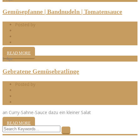
Gemüsepfanne | Bandnudeln | Tomatensauce
Posted by
admin
Fleischloser Hauptgang
0 Comments
0
READ MORE
1
Apr.
Gebratene Gemüsebratlinge
Posted by
admin
Fleischloser Hauptgang
0 Comments
0
an Curry-Sahne-Sauce dazu ein kleiner Salat
READ MORE