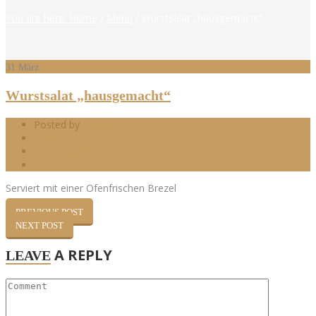
You are here: Home
/
Menu
/
Wurstsalat „hausgemacht“
31
März
Wurstsalat „hausgemacht“
Posted by
admin
Brotzeit
0 Comments
1
Serviert mit einer Ofenfrischen Brezel
PREVIOUS POST
NEXT POST
A REPLY
LEAVE