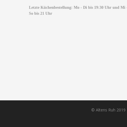
Letzte Küchenbestellung: Mo - Di bis 19:30 Uhr und Mi 
So bis 21 Uhr
© Altens Ruh 2019