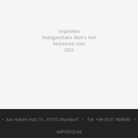
-
Empfohlen
Waldgaststätte Alten's Ruh
Restaurant Guru
2022
 • Am Hohen Holz 51, 31515 Wunstorf • Tel: +49 5031 969840 • 
IMPRESSUM