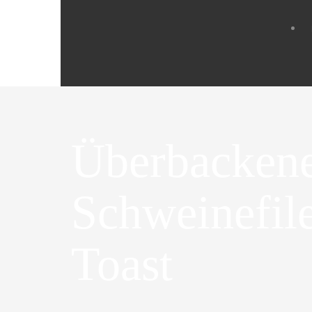
Überbacken
Schweinefile
Toast