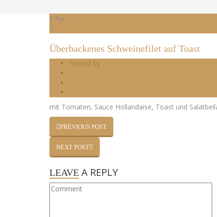
1
Apr.
Überbackenes Schweinefilet auf Toast
Posted by
admin
Hauptgang
0 Comments
0
mit Tomaten, Sauce Hollandaise, Toast und Salatbei
PREVIOUS POST
NEXT POST
A REPLY
LEAVE