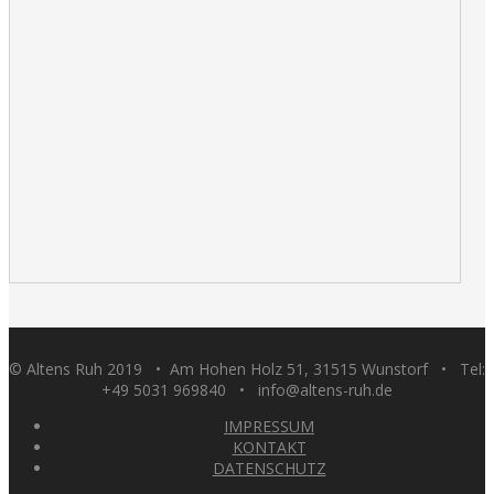
© Altens Ruh 2019 • Am Hohen Holz 51, 31515 Wunstorf • Tel:
+49 5031 969840 • info@altens-ruh.de
IMPRESSUM
KONTAKT
DATENSCHUTZ