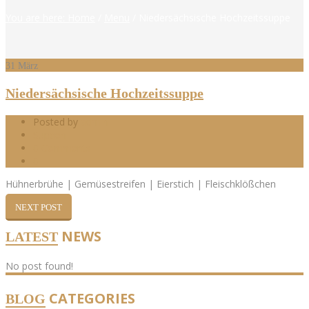
You are here: Home
/
Menu
/
Niedersächsische Hochzeitssuppe
31
März
Niedersächsische Hochzeitssuppe
Posted by
admin
Suppen
0 Comments
0
Hühnerbrühe | Gemüsestreifen | Eierstich | Fleischklößchen
NEXT POST
NEWS
LATEST
No post found!
CATEGORIES
BLOG